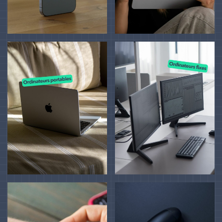
Coordonnées
Rue de Menin, 109
7700 Mouscron
Tel.: +32(0)56 13 07 59
TVA : BE0686 978 051
On discute de votre projet ?
Contact
Mentions légales
CGU
Charte de vie privée